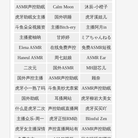
哪些
ASMR声控助眠
Calm Moon
沐辰-小橙子
女主播清清睡不
ASMR
虎牙助眠女主播
国外哄睡
虎牙溪姐儿
醒
林知鱼i
斗鱼朵朵视频资
主播Bitch-ery
主播阿月in
源包
主播蜜柚呐
甘婷婷
ミアちゃんねる
💉
Elena ASMR
在线免费声控
免费ASMR短视
频
Haneul ASMR
周七姑娘
ASMR Ear
Licking (3Dio)
二次元
国外ASMR
MH甜芯儿
Castaway Kiss
国外声控主播
ASMR声控助眠
顾奈
ASMR
女主播达西小乖
虎牙小一熟了吗
斗鱼美纱尤柰紫
ASMR声控助眠
乖
在线观看
国外助眠
耳搔网站
虎牙柳岩大美女
什么是虎牙二次
声控助眠直播网
虎牙买买吖
元3d魔法书特产
站有哪些
主播众乐-周一
虎牙正恒RM幼
Blissful Zen
视频资源
稚
ASMR
虎牙女主播深情
声控直播网站有
ASMR声控助眠