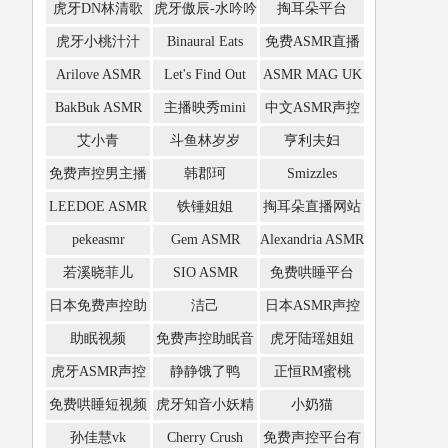
腿
号共享
虎牙DN林清歌
虎牙傲辰-水吟吟
掏耳朵平台
虎牙小桃汁汁
Binaural Eats
免费ASMR直播
ASMR
Arilove ASMR
Let's Find Out
ASMR MAG UK
2.0
BakBuk ASMR
主播映秀mini
中文ASMR声控
助眠
艾小青
斗鱼林岁岁
亨利夫妇
免费声控男主播
韩郡珂
Smizzles
LEEDOE ASMR
铁锤姐姐
掏耳朵直播网站
pekeasmr
Gem ASMR
Alexandria ASMR
若溪晓菲儿
SIO ASMR
免费哄睡平台
日本免费声控助
洁己
日本ASMR声控
眠有哪些
助眠主播有哪些
助眠视频
免费声控助眠音
虎牙陆瑶姐姐
声有哪些
虎牙ASMR声控
静静饿了鸭
正恒RM蜜桃
助眠安七
免费哄睡短视频
虎牙知音小妖精
小奶猫
有哪些
孙佳慧vk
Cherry Crush
免费声控平台有