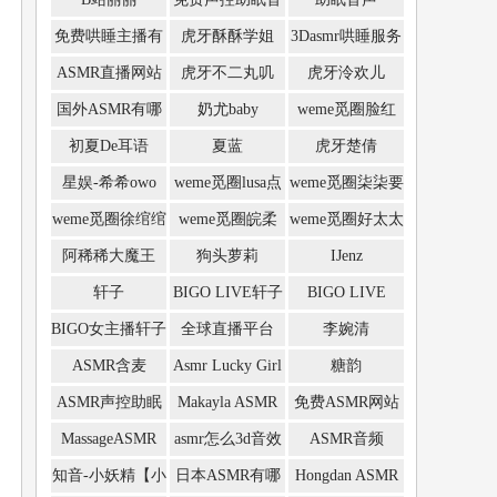
声
免费哄睡主播有
虎牙酥酥学姐
3Dasmr哄睡服务
哪些
app软件
ASMR直播网站
虎牙不二丸叽
虎牙泠欢儿
有哪些
国外ASMR有哪
奶尤baby
weme觅圈脸红
些
初夏De耳语
夏蓝
虎牙楚倩
星娱-希希owo
weme觅圈lusa点
weme觅圈柒柒要
点
乖哦
weme觅圈徐绾绾
weme觅圈皖柔
weme觅圈好太太
hhh
阿稀稀大魔王
狗头萝莉
IJenz
轩子
BIGO LIVE轩子
BIGO LIVE
巨2兔
BIGO女主播轩子
全球直播平台
李婉清
ASMR含麦
Asmr Lucky Girl
糖韵
ASMR声控助眠
Makayla ASMR
免费ASMR网站
果冻
MassageASMR
asmr怎么3d音效
ASMR音频
知音-小妖精【小
日本ASMR有哪
Hongdan ASMR