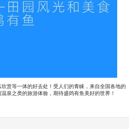
落欣赏等一体的好去处！受人们的青睐，来自全国各地的
宿温泉之类的旅游体验，期待盛鸽有鱼美好的世界！