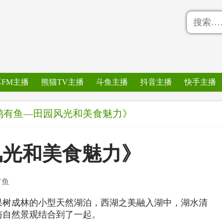
FM主播
熊猫TV主播
斗鱼主播
抖音主播
快手主播
YY直播主播
Youtube油管主播
vtuber
NICONICO
鸽有鱼—田园风光和美食魅力》
风光和美食魅力》
有鱼
果树成林的小型天然湖泊，西湖之美融入湖中，湖水清
与自然景观结合到了一起。