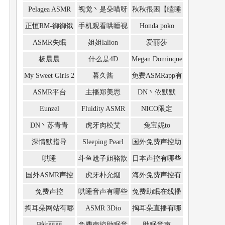
些
Pelagea ASMR
视觉丶是朵喵呀
秋秋很困【瞌睡
虫】
正恒RM-御御饿
手机观看哄睡视
Honda poko
了
频有哪些
ASMR失眠
姐姐lalion
爱丽莎
杨晨晨
什么是4D
Megan Dominque
ASMR
My Sweet Girls 2
暮久酱
免费ASMRapp有
哪些
ASMR平台
主播郑美思
DN丶依默默
Eunzel
Fluidity ASMR
NICO限定
DN丶苏青青
虎牙肉松艾
兔宝妮to
深情默指导
Sleeping Pearl
国外免费声控助
ASMR
眠主播
哄睡
斗鱼尬子姐骆歆
日本声控有哪些
国外ASMR声控
虎牙朴允烟
海外免费声控有
助眠主播有哪些
哪些
免费声控
哄睡音声有哪些
免费助眠在线播
放有哪些
掏耳朵网站有哪
ASMR 3Dio
掏耳朵直播有哪
些
些
B站丽丽
免费声控助眠音
助眠音声